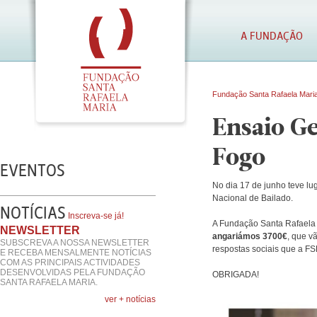
A FUNDAÇÃO
Fundação Santa Rafaela Mari
Ensaio Ge
Fogo
EVENTOS
No dia 17 de junho teve lu
Nacional de Bailado.
NOTÍCIAS
Inscreva-se já!
A Fundação Santa Rafaela M
NEWSLETTER
angariámos 3700€
, que v
SUBSCREVA A NOSSA NEWSLETTER
respostas sociais que a FS
E RECEBA MENSALMENTE NOTÍCIAS
COM AS PRINCIPAIS ACTIVIDADES
DESENVOLVIDAS PELA FUNDAÇÃO
OBRIGADA!
SANTA RAFAELA MARIA.
ver + notícias