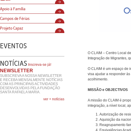
Apoio à Família
Campos de Férias
Projeto Capaz
EVENTOS
O CLAIM – Centro Local de 
Integração de Migrantes, 
NOTÍCIAS
Inscreva-se já!
O CLAIM é um espaço de in
NEWSLETTER
visa ajudar a responder à
SUBSCREVA A NOSSA NEWSLETTER
acolhimento.
E RECEBA MENSALMENTE NOTÍCIAS
COM AS PRINCIPAIS ACTIVIDADES
DESENVOLVIDAS PELA FUNDAÇÃO
MISSÃO e OBJECTIVOS
SANTA RAFAELA MARIA.
ver + notícias
A missão do CLAIM é propor
integração, a nível local
Autorização de resi
Aquisição da nacio
Reagrupamento fami
Equivalências Acad