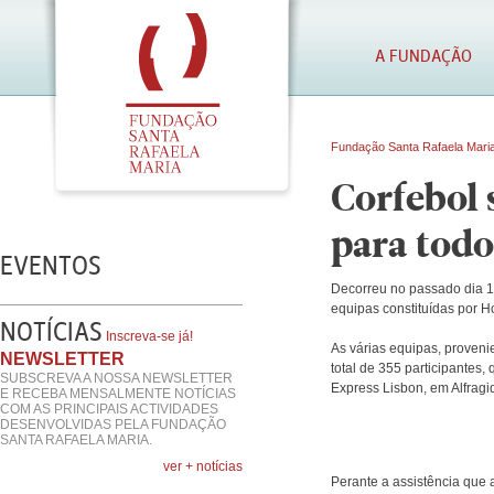
A FUNDAÇÃO
Fundação Santa Rafaela Mari
Corfebol 
para todo
EVENTOS
Decorreu no passado dia 19
equipas constituídas por 
NOTÍCIAS
Inscreva-se já!
As várias equipas, provenie
NEWSLETTER
total de 355 participantes, 
SUBSCREVA A NOSSA NEWSLETTER
Express Lisbon, em Alfrag
E RECEBA MENSALMENTE NOTÍCIAS
COM AS PRINCIPAIS ACTIVIDADES
DESENVOLVIDAS PELA FUNDAÇÃO
SANTA RAFAELA MARIA.
ver + notícias
Perante a assistência que